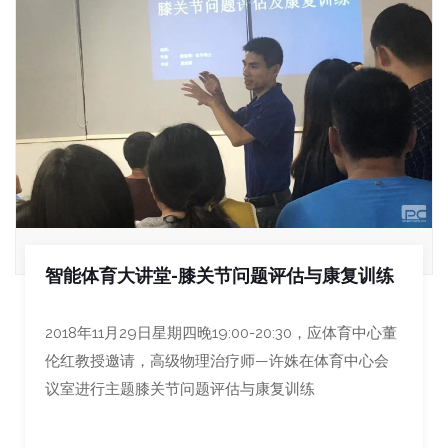
智能体育大讲堂-膝关节问题评估与康复训练
2018年11月29日星期四晚19:00-20:30，应体育中心董
伦红教授邀请，高级物理治疗师—许姝在体育中心会
议室进行主题膝关节问题评估与康复训练