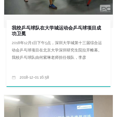
我校乒乓球队在大学城运动会乒乓球项目成
功卫冕
2018年12月1日下午5点，深圳大学城第十三届综合运
动会乒乓球项目在北京大学深圳研究生院拉开帷幕。
我校乒乓球队由何紫琳老师担任领队，李彦
2018-12-01 16:58