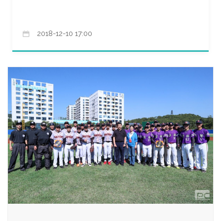
2018-12-10 17:00