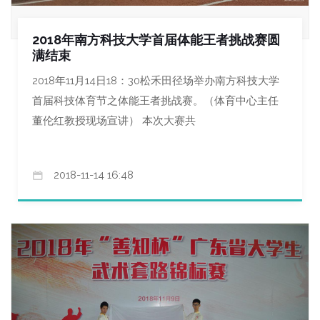
2018年南方科技大学首届体能王者挑战赛圆
满结束
2018年11月14日18：30松禾田径场举办南方科技大学
首届科技体育节之体能王者挑战赛。（体育中心主任
董伦红教授现场宣讲） 本次大赛共
2018-11-14 16:48