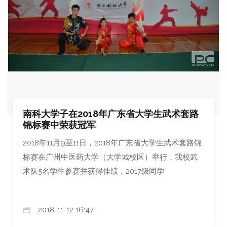
南科大学子在2018年广东省大学生武术套路
锦标赛中荣获冠军
2018年11月9至11日，2018年广东省大学生武术套路锦
标赛在广州中医药大学（大学城校区）举行，我校武
术队5名学生参赛并获得佳绩，2017级同学
2018-11-12 16:47