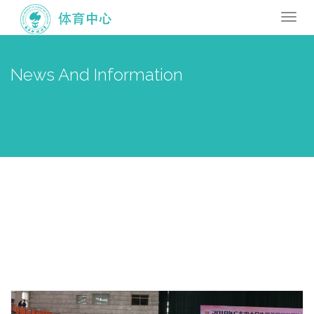
Togg
navi
News And Information