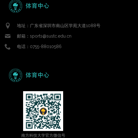
地址：广东省深圳市南山区学苑大道1088号
邮箱：sports@sustc.edu.cn
电话：0755-88010586
南方科技大学官方微信号