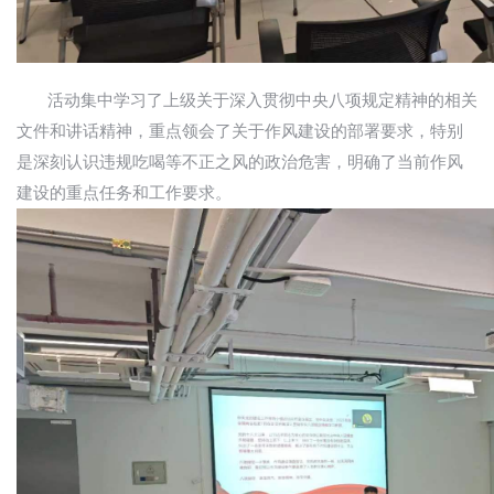
活动集中学习了上级关于深入贯彻中央八项规定精神的相关
文件和讲话精神，重点领会了关于作风建设的部署要求，特别
是深刻认识违规吃喝等不正之风的政治危害，明确了当前作风
建设的重点任务和工作要求。