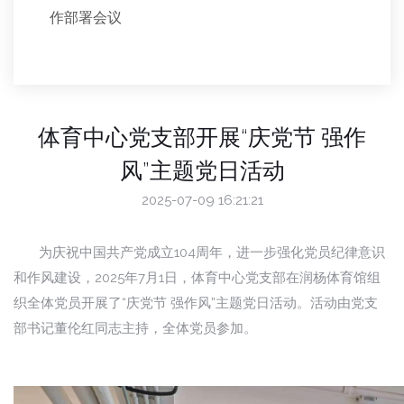
作部署会议
体育中心党支部开展“庆党节 强作
风”主题党日活动
2025-07-09 16:21:21
为庆祝中国共产党成立104周年，进一步强化党员纪律意识
和作风建设，2025年7月1日，体育中心党支部在润杨体育馆组
织全体党员开展了“庆党节 强作风”主题党日活动。活动由党支
部书记董伦红同志主持，全体党员参加。