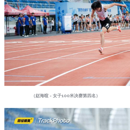
（赵海暄 - 女子100米决赛第四名）