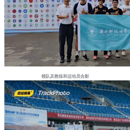
领队及教练和运动员合影