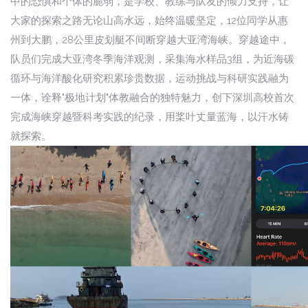
中的恐惧和个体的脆弱，是学校、教练与队友的倾力支持，让
大家的探索之路无论山高水远，始终温暖坚定，12位同学从惠
州到大鹏，28公里皮划艇不间断穿越大亚湾海峡。穿越途中，
队员们完成大亚湾冬季海洋观测，采集海水样品3组，为近海碳
循环与海洋酸化研究积累珍贵数据，运动挑战与科研实践融为
一体，诠释"极地计划"体教融合的独特魅力，创下深圳高校首次
完成海峡穿越暨科考实践的纪录，用桨叶丈量蓝海，以汗水铸
就探索。