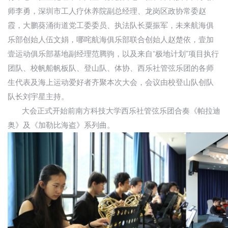
师李勇，深圳市工人疗休养院副总经理、龙岗区政协常委赵
霞，大鹏葵涌街道党工委委员、执法队长粟振军，未来航海俱
乐部创始人伍文娟，哪咤航海俱乐部联合创始人赵楚依，壹加
壹运动俱乐部基地副经理范腾驹，以及来自“极地计划”项目执行
团队、校帆船帆板队、登山队、体协、西乐社管弦乐团的各师
生代表及海上运动爱好者齐聚本次大会，会议由校登山队创队
队长刘宇星主持。
大会正式开始前南方科技大学西乐社管弦乐团合奏《帕拉迪
奥》及《加勒比海盗》系列曲。