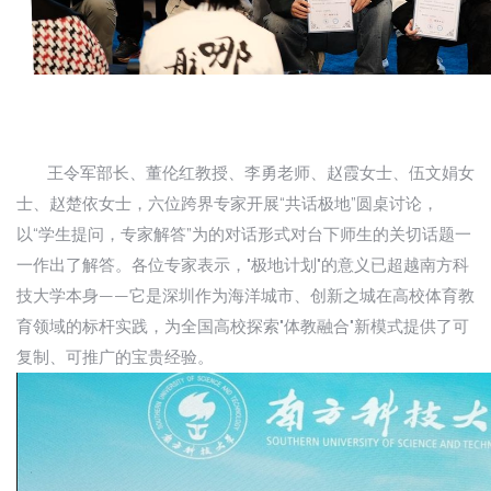
王令军部长、董伦红教授、李勇老师、赵霞女士、伍文娟女
士、赵楚依女士，六位跨界专家开展“共话极地”圆桌讨论，
以“学生提问，专家解答”为的对话形式对台下师生的关切话题一
一作出了解答。各位专家表示，"极地计划"的意义已超越南方科
技大学本身——它是深圳作为海洋城市、创新之城在高校体育教
育领域的标杆实践，为全国高校探索"体教融合"新模式提供了可
复制、可推广的宝贵经验。