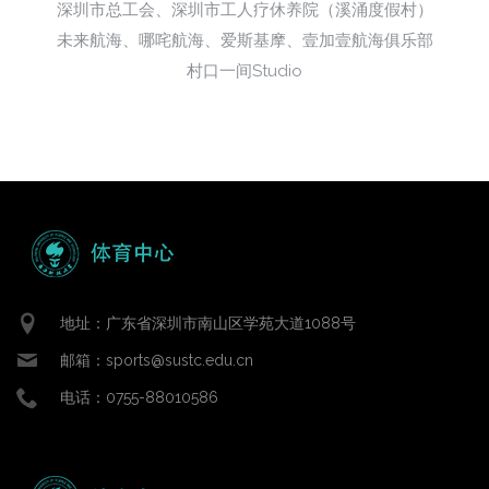
深圳市总工会、深圳市工人疗休养院（溪涌度假村）
未来航海、哪咤航海、爱斯基摩、壹加壹航海俱乐部
村口一间Studio
地址：广东省深圳市南山区学苑大道1088号
邮箱：sports@sustc.edu.cn
电话：0755-88010586