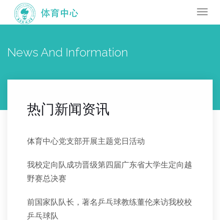
Togg
navi
News And Information
热门新闻资讯
体育中心党支部开展主题党日活动
我校定向队成功晋级第四届广东省大学生定向越
野赛总决赛
前国家队队长，著名乒乓球教练董伦来访我校校
乒乓球队