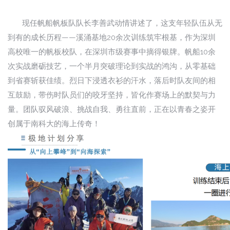
现任帆船帆板队队长李善武动情讲述了，这支年轻队伍从无
到有的成长历程——溪涌基地20余次训练筑牢根基，作为深圳
高校唯一的帆板校队，在深圳市级赛事中摘得银牌。帆船10余
次实战磨砺技艺，一个半月突破理论到实战的鸿沟，从零基础
到省赛斩获佳绩。烈日下浸透衣衫的汗水，落后时队友间的相
互鼓励，带伤时队员们的咬牙坚持，皆化作赛场上的默契与力
量。团队驭风破浪、挑战自我、勇往直前，正在以青春之姿开
创属于南科大的海上传奇！