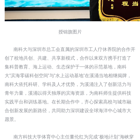
授锦旗图片
南科大与深圳市总工会直属的深圳市工人疗休养院的合作开
创了校地共创、共建、共享新模式，合作以来双方携手打造了
集科普教育、海上运动、生态保护于一体的示范基地，南科
大"滨海零碳科创空间"与"水上运动基地"在溪涌当地相继揭牌，
南科大依托科研、学科及人才优势，为溪涌注入了创新活力与
青年力量，溪涌以得天独厚的滨海资源，为南科师生提供科技
实践平台和训练基地。在长期合作中，齐心探索高校与城市融
合创新发展的新路径，共同助力深圳建设全球海洋中心城市大
愿景。
南方科技大学体育中心主任董伦红为完成“极地计划”海峡穿