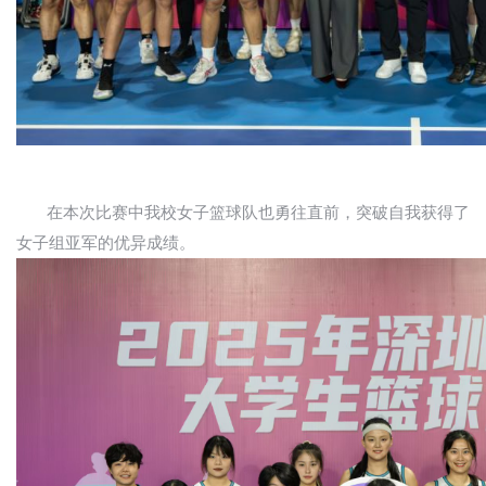
在本次比赛中我校女子篮球队也勇往直前，突破自我获得了
女子组亚军的优异成绩。