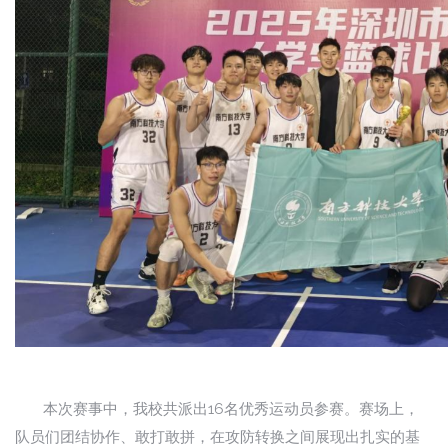
本次赛事中，我校共派出16名优秀运动员参赛。赛场上，
队员们团结协作、敢打敢拼，在攻防转换之间展现出扎实的基