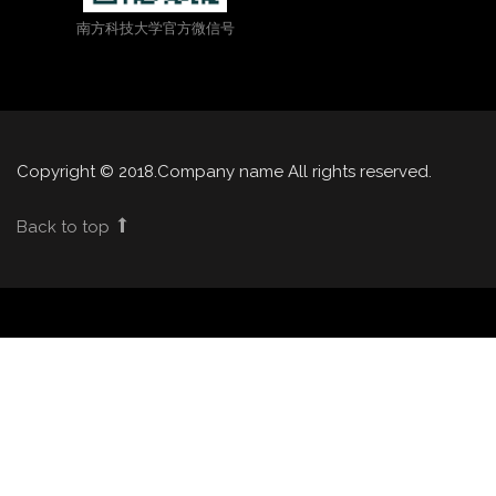
南方科技大学官方微信号
Copyright © 2018.Company name All rights reserved.
Back to top