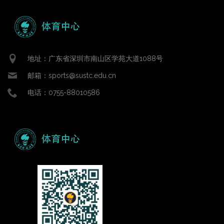
地址：广东省深圳市南山区学苑大道1088号
邮箱：sports@sustc.edu.cn
电话：0755-88010586