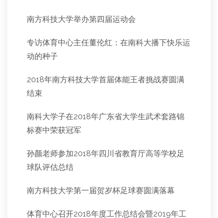
南方科技大学举办第四届运动会
专访体育中心主任董伦红：在南科大播下快乐运
动的种子
2018年南方科技大学首届体能王者挑战赛圆满
结束
南科大学子在2018年广东省大学生武术套路锦
标赛中荣获冠军
孙颜老师参加2018年四川省教育厅高等学校足
球队评估总结
南方科技大学第一届贺岁杯足球赛圆满落幕
体育中心召开2018年度工作总结会暨2019年工