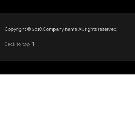
Copyright © 2018.Company name All rights reserved.
Back to top