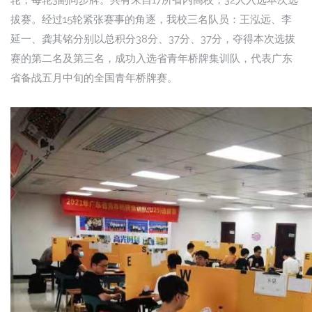
拔赛。经过15轮紧张赛事的角逐，我校三名队员：王泓远、李
延一、龚其铭分别以总积分38分、37分、37分，夺得本次选拔
赛的第二名及第三名，成功入选省青年桥牌集训队，代表广东
省备战五月中旬的全国青年桥牌赛。