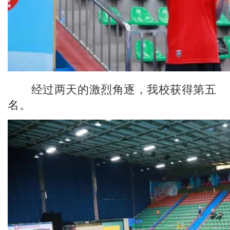
经过两天的激烈角逐，我校获得第五
名。