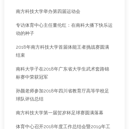
南方科技大学举办第四届运动会
专访体育中心主任董伦红：在南科大播下快乐运
动的种子
2018年南方科技大学首届体能王者挑战赛圆满
结束
南科大学子在2018年广东省大学生武术套路锦
标赛中荣获冠军
孙颜老师参加2018年四川省教育厅高等学校足
球队评估总结
南方科技大学第一届贺岁杯足球赛圆满落幕
体育中心召开2018年度工作总结会暨2019年工