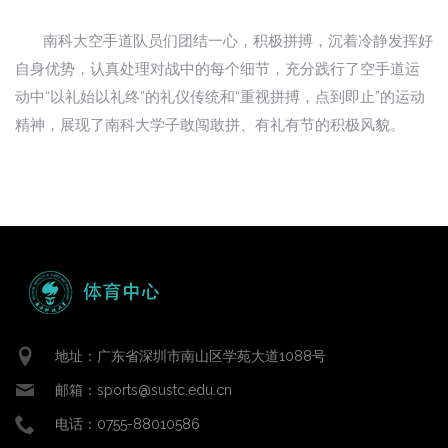
南科大空手道队员们团结一心，积极拼搏，沉着冷静发挥好
自身优势，认真处理对战中的每个细节，充分践行了空手道运
动中“以礼始以礼终”的礼仪传统和“重视拼搏，点到即止”的运动
精神，展现了南科大学子敢闯敢拼、有礼有节的积极风貌。
地址：广东省深圳市南山区学苑大道1088号
邮箱：sports@sustc.edu.cn
电话：0755-88010586