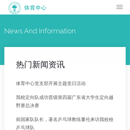
Togg
navi
News And Information
热门新闻资讯
体育中心党支部开展主题党日活动
我校定向队成功晋级第四届广东省大学生定向越
野赛总决赛
前国家队队长，著名乒乓球教练董伦来访我校校
乒乓球队