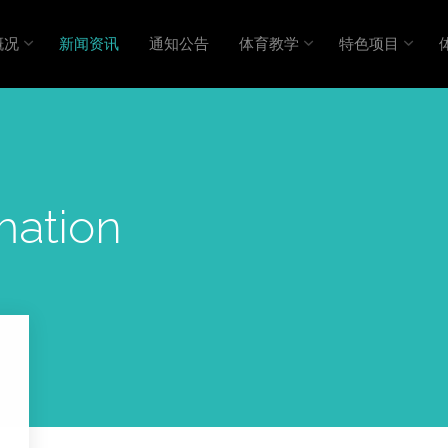
概况
新闻资讯
通知公告
体育教学
特色项目
mation