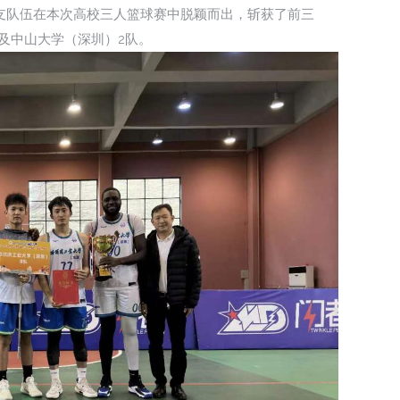
队伍在本次高校三人篮球赛中脱颖而出，斩获了前三
及中山大学（深圳）2队。