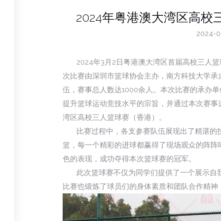
2024年粤港澳大湾区高
2024-0
2024年3月2日粤港澳大湾区首届高校三人
次比赛由深圳市篮球协会主办，南方科技大学承办
伍，赛事总人数达1000余人。本次比赛的承办
提升篮球运动竞技水平的宗旨，并通过本次赛事
湾区高校三人篮球赛（香港）。
比赛过程中，各支参赛队伍展现出了精湛的技
篮，每一个精彩的进球都赢得了现场观众的阵阵
色的表现，成功夺得本次篮球赛的冠军。
此次篮球赛不仅为同学们提供了一个展示自我
比赛也锻炼了球员们的身体素质和团队合作精神