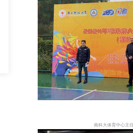
南科大体育中心主任