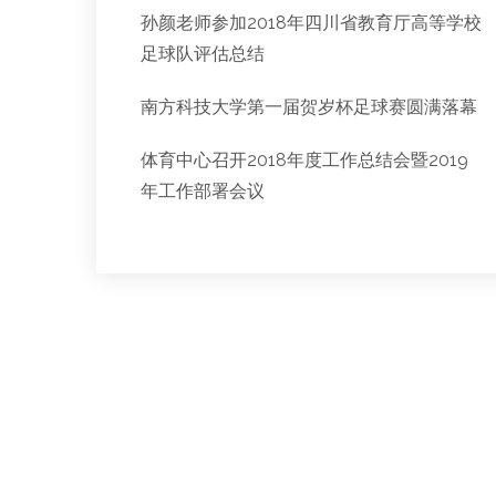
孙颜老师参加2018年四川省教育厅高等学校
足球队评估总结
南方科技大学第一届贺岁杯足球赛圆满落幕
体育中心召开2018年度工作总结会暨2019
年工作部署会议