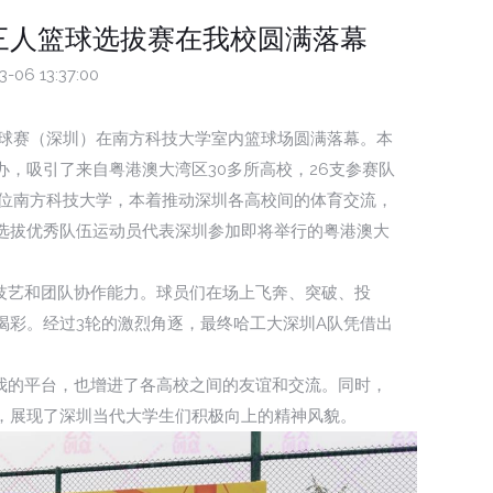
校三人篮球选拔赛在我校圆满落幕
3-06 13:37:00
篮球赛（深圳）在南方科技大学室内篮球场圆满落幕。本
，吸引了来自粤港澳大湾区30多所高校，26支参赛队
单位南方科技大学，本着推动深圳各高校间的体育交流，
选拔优秀队伍运动员代表深圳参加即将举行的粤港澳大
艺和团队协作能力。球员们在场上飞奔、突破、投
喝彩。经过3轮的激烈角逐，最终哈工大深圳A队凭借出
的平台，也增进了各高校之间的友谊和交流。同时，
，展现了深圳当代大学生们积极向上的精神风貌。