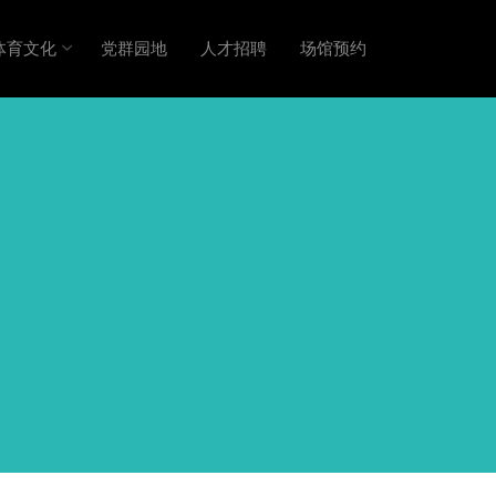
体育文化
党群园地
人才招聘
场馆预约