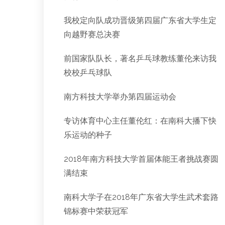
我校定向队成功晋级第四届广东省大学生定
向越野赛总决赛
前国家队队长，著名乒乓球教练董伦来访我
校校乒乓球队
南方科技大学举办第四届运动会
专访体育中心主任董伦红：在南科大播下快
乐运动的种子
2018年南方科技大学首届体能王者挑战赛圆
满结束
南科大学子在2018年广东省大学生武术套路
锦标赛中荣获冠军