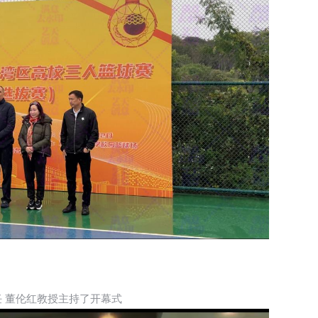
 董伦红教授主持了开幕式