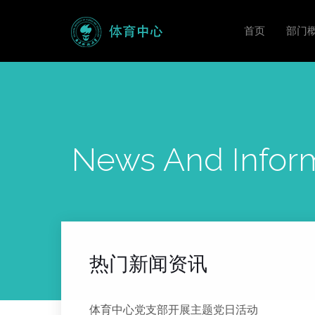
首页
部门
News And Infor
热门新闻资讯
体育中心党支部开展主题党日活动