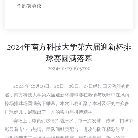
作部署会议
2024年南方科技大学第六届迎新杯排
球赛圆满落幕
2024-10-29 16:52:00
2024 年 10月19日、20日、26日、27日经过四天激烈的角
逐，南方科技大学第六届迎新杯排球赛在激情与欢呼中在风雨
操场排球场圆满落下帷幕。本次比赛汇聚了本科及研究生众多
排球健儿，展现出了非凡的实力与拼搏精神。
赛场上，球员们尽情挥洒汗水，每一次发球、传球、扣球都
彰显着专业与热情。团队间默契配合，进攻与防守精彩纷呈，
为观众带来了一场又一场视觉盛宴。精彩的救球，强力的扣