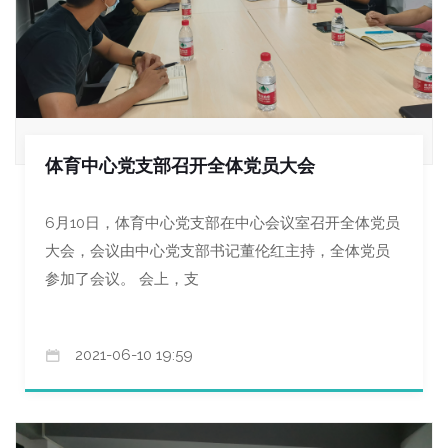
体育中心党支部召开全体党员大会
6月10日，体育中心党支部在中心会议室召开全体党员
大会，会议由中心党支部书记董伦红主持，全体党员
参加了会议。 会上，支
2021-06-10 19:59