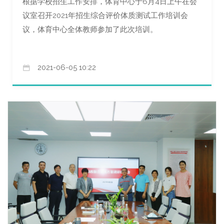
根据学校招生工作安排，体育中心于6月4日上午在会
议室召开2021年招生综合评价体质测试工作培训会
议，体育中心全体教师参加了此次培训。
2021-06-05 10:22