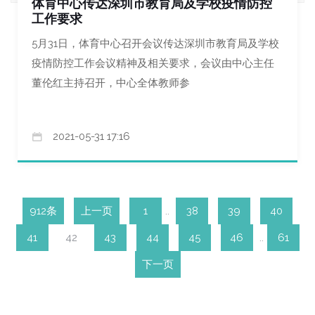
体育中心传达深圳市教育局及学校疫情防控
工作要求
5月31日，体育中心召开会议传达深圳市教育局及学校
疫情防控工作会议精神及相关要求，会议由中心主任
董伦红主持召开，中心全体教师参
2021-05-31 17:16
912条
上一页
1
..
38
39
40
41
42
43
44
45
46
..
61
下一页