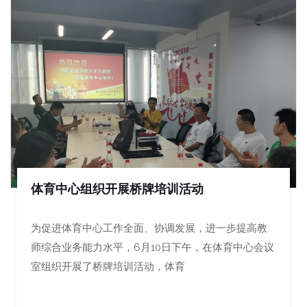
体育中心组织开展桥牌培训活动
为促进体育中心工作全面、协调发展，进一步提高教
师综合业务能力水平，6月10日下午，在体育中心会议
室组织开展了桥牌培训活动，体育