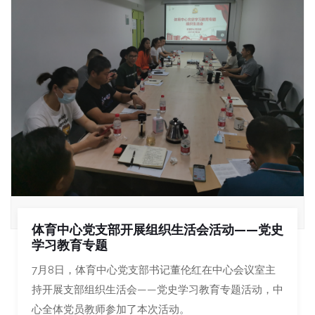
体育中心党支部开展组织生活会活动——党史
学习教育专题
7月8日，体育中心党支部书记董伦红在中心会议室主
持开展支部组织生活会——党史学习教育专题活动，中
心全体党员教师参加了本次活动。