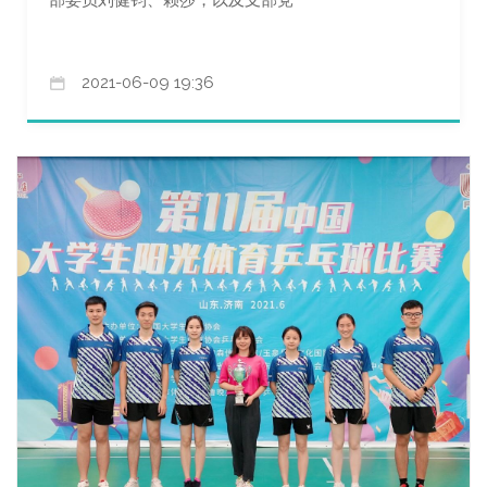
部委员刘健钧、赖莎，以及支部党
2021-06-09 19:36