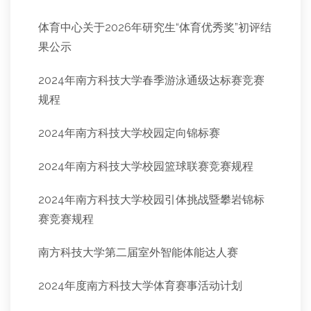
体育中心关于2026年研究生“体育优秀奖”初评结
果公示
2024年南方科技大学春季游泳通级达标赛竞赛
规程
2024年南方科技大学校园定向锦标赛
2024年南方科技大学校园篮球联赛竞赛规程
2024年南方科技大学校园引体挑战暨攀岩锦标
赛竞赛规程
南方科技大学第二届室外智能体能达人赛
2024年度南方科技大学体育赛事活动计划