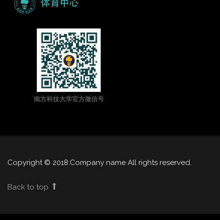
南方科技大学官方微信号
Copyright © 2018.Company name All rights reserved.
Back to top