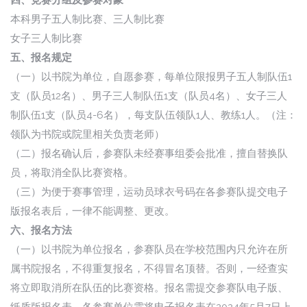
本科男子五人制比赛、三人制比赛
女子三人制比赛
五、报名规定
（一）以书院为单位，自愿参赛，每单位限报男子五人制队伍1
支（队员12名）、男子三人制队伍1支（队员4名）、女子三人
制队伍1支（队员4-6名），每支队伍领队1人、教练1人。（注：
领队为书院或院里相关负责老师）
（二）报名确认后，参赛队未经赛事组委会批准，擅自替换队
员，将取消全队比赛资格。
（三）为便于赛事管理，运动员球衣号码在各参赛队提交电子
版报名表后，一律不能调整、更改。
六、报名方法
（一）以书院为单位报名，参赛队员在学校范围内只允许在所
属书院报名，不得重复报名，不得冒名顶替。否则，一经查实
将立即取消所在队伍的比赛资格。报名需提交参赛队电子版、
纸质版报名表。各参赛单位需将电子报名表在2024年5月7日上