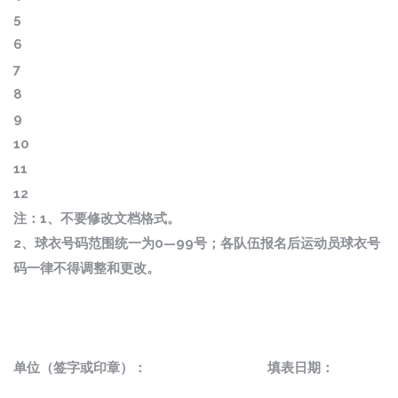
5
6
7
8
9
10
11
12
注：1、
不要修改文档格式。
2、
球衣号码范围统一为0—99号；各队伍报名后运动员球衣号
码一律不
得
调整和更改。
单位（签字或印章）：
填表日期：