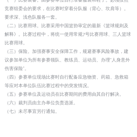
竞赛组委会的要求，在比赛时穿着分队服（背心、坎肩等）。
要求深、浅色队服各一套。
（二）比赛用球。比赛采用中国篮协审定的最新《篮球规则及
解释》。比赛过程中，将统一使用常规7号比赛用球、三人篮球
比赛用球。
（三）保险。加强赛事安全保障工作，规避赛事风险事故，建
议参加单位为所有参赛领队、教练员、运动员、办理“人身意外
伤害保险”。
（四）参赛单位现场比赛时自行配备应急物资、药箱、急救箱
等应对本单位队伍比赛过程中的突发情况。
（五）参赛单位及运动员在比赛期间的费用由其自行解决。
（六）裁判员由主办单位负责选派。
（七）未尽事宜另行通知。