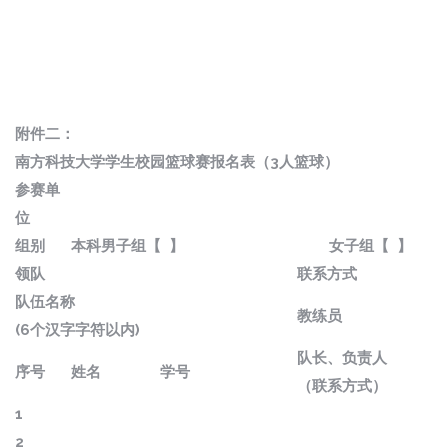
附件
二
：
南方科技大学学生
校园
篮球赛
报名表
（
3人篮球
）
参赛单
位
组别
本科男子组
【 】
女子组
【 】
领队
联系方式
队伍名称
教练员
(6
个汉字字符以内
)
队长、负责人
序号
姓名
学号
（联系方式）
1
2